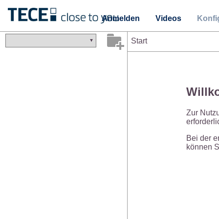
Anmelden
Videos
Konfi
Start
Willk
Zur Nutz
erforderl
Bei der e
können Si